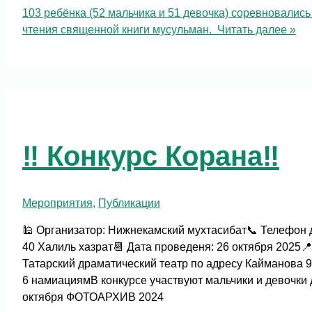
103 ребёнка (52 мальчика и 51 девочка) соревновались
чтения священной книги мусульман.
Читать далее »
‼️ Конкурс Корана‼️
Мероприятия
,
Публикации
🕌 Организатор: Нижнекамский мухтасибат📞 Телефон дл
40 Халиль хазрат📆 Дата проведеня: 26 октября 2025
Татарский драматический театр по адресу Кайманова 9
6 намиациямВ конкурсе участвуют мальчики и девочки д
октября ФОТОАРХИВ 2024