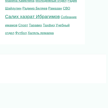
Марина Камелина
Молодежный отдел
Радик
Шайдулин
Радмир Беляев
Рамазан
СВО
Салих хазрат Ибрагимов
Собрание
имамов
Спорт
Таравих
Тахфиз
Учебный
отдел
Футбол
Халяль ярмарка