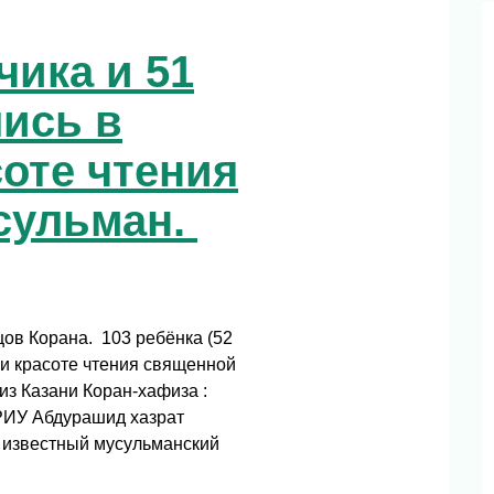
чика и 51
лись в
оте чтения
сульман.
цов Корана. 103 ребёнка (52
 и красоте чтения священной
из Казани Коран-хафиза :
 РИУ Абдурашид хазрат
 известный мусульманский