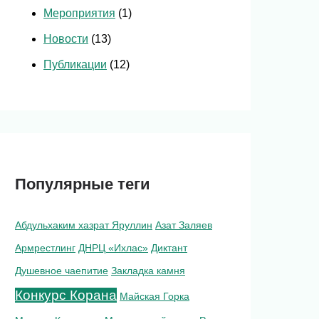
Мероприятия
(1)
Новости
(13)
Публикации
(12)
Популярные теги
Абдульхаким хазрат Яруллин
Азат Заляев
Армрестлинг
ДНРЦ «Ихлас»
Диктант
Душевное чаепитие
Закладка камня
Конкурс Корана
Майская Горка