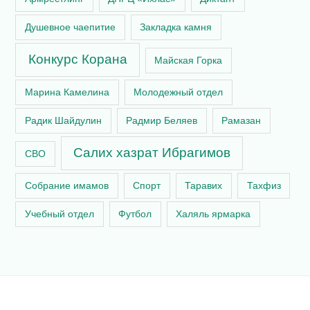
Душевное чаепитие
Закладка камня
Конкурс Корана
Майская Горка
Марина Камелина
Молодежный отдел
Радик Шайдулин
Радмир Беляев
Рамазан
Салих хазрат Ибрагимов
СВО
Собрание имамов
Спорт
Таравих
Тахфиз
Учебный отдел
Футбол
Халяль ярмарка